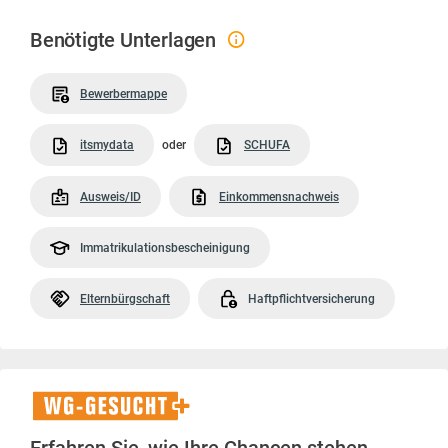
Benötigte Unterlagen
Bewerbermappe
itsmydata
oder
SCHUFA
Ausweis/ID
Einkommensnachweis
Immatrikulationsbescheinigung
Elternbürgschaft
Haftpflichtversicherung
WG-
Gesucht+