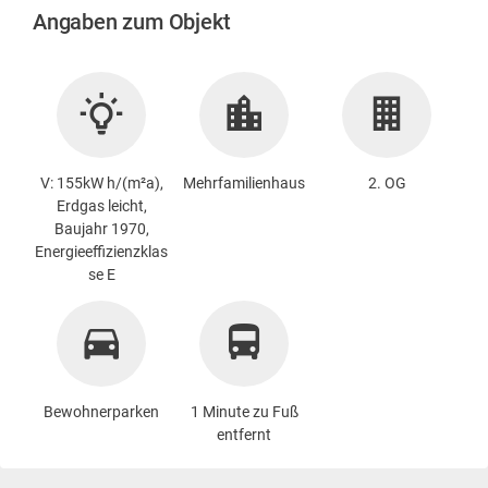
Angaben zum Objekt
V: 155kW h/(m²a),
Mehrfamilienhaus
2. OG
Erdgas leicht,
Baujahr 1970,
Energieeffizienzklas
se E
Bewohnerparken
1 Minute zu Fuß
entfernt