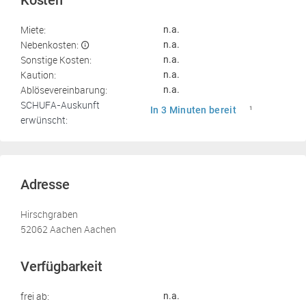
Kosten
Miete:
n.a.
Nebenkosten:
n.a.
Sonstige Kosten:
n.a.
Kaution:
n.a.
Ablösevereinbarung:
n.a.
SCHUFA-Auskunft
In 3 Minuten bereit
1
erwünscht:
Adresse
Hirschgraben
52062 Aachen Aachen
Verfügbarkeit
frei ab:
n.a.