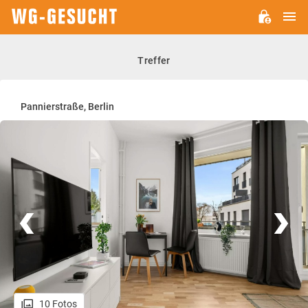
H
WG-
GESUCHT.DE
Treffer
Pannierstraße, Berlin
10 Fotos