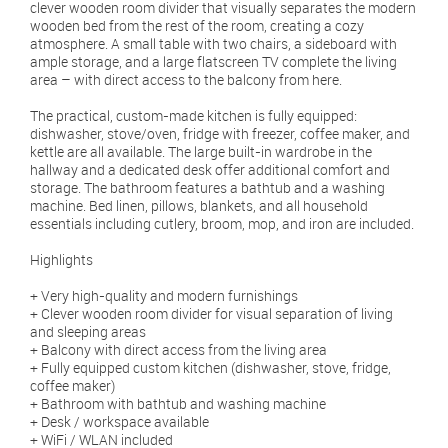
clever wooden room divider that visually separates the modern
wooden bed from the rest of the room, creating a cozy
atmosphere. A small table with two chairs, a sideboard with
ample storage, and a large flatscreen TV complete the living
area – with direct access to the balcony from here.
The practical, custom-made kitchen is fully equipped:
dishwasher, stove/oven, fridge with freezer, coffee maker, and
kettle are all available. The large built-in wardrobe in the
hallway and a dedicated desk offer additional comfort and
storage. The bathroom features a bathtub and a washing
machine. Bed linen, pillows, blankets, and all household
essentials including cutlery, broom, mop, and iron are included.
Highlights
+ Very high-quality and modern furnishings
+ Clever wooden room divider for visual separation of living
and sleeping areas
+ Balcony with direct access from the living area
+ Fully equipped custom kitchen (dishwasher, stove, fridge,
coffee maker)
+ Bathroom with bathtub and washing machine
+ Desk / workspace available
+ WiFi / WLAN included