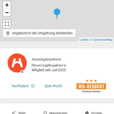
+
−
Angebote in der Umgebung einblenden
Leaflet
| ©
OpenStreetMap
HousingAnywhere
Mitglied seit Juli 2025
Verifiziert
Zum Profil
Teilen
Beanstanden
Drucken