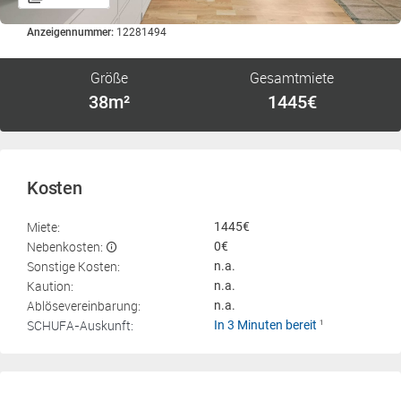
Anzeigennummer:
12281494
Größe
Gesamtmiete
38m²
1445€
Kosten
Miete:
1445€
Nebenkosten:
0€
Sonstige Kosten:
n.a.
Kaution:
n.a.
Ablösevereinbarung:
n.a.
SCHUFA-Auskunft:
In 3 Minuten bereit
1