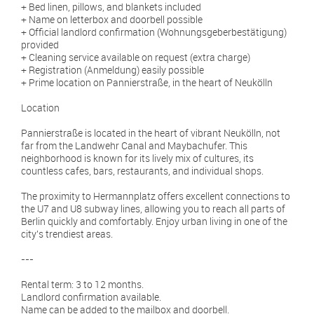
+ Bed linen, pillows, and blankets included
+ Name on letterbox and doorbell possible
+ Official landlord confirmation (Wohnungsgeberbestätigung)
provided
+ Cleaning service available on request (extra charge)
+ Registration (Anmeldung) easily possible
+ Prime location on Pannierstraße, in the heart of Neukölln
Location
Pannierstraße is located in the heart of vibrant Neukölln, not
far from the Landwehr Canal and Maybachufer. This
neighborhood is known for its lively mix of cultures, its
countless cafes, bars, restaurants, and individual shops.
The proximity to Hermannplatz offers excellent connections to
the U7 and U8 subway lines, allowing you to reach all parts of
Berlin quickly and comfortably. Enjoy urban living in one of the
city's trendiest areas.
---
Rental term: 3 to 12 months.
Landlord confirmation available.
Name can be added to the mailbox and doorbell.