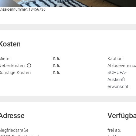
Anzeigennummer:
13456736
Kosten
Miete:
Kaution:
n.a.
Nebenkosten:
Ablösevereinb
n.a.
Sonstige Kosten:
SCHUFA-
n.a.
Auskunft
erwünscht:
Adresse
Verfügba
Siegfriedstraße
frei ab: