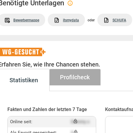
Benötigte Unterlagen
Bewerbermappe
itsmydata
oder
SCHUFA
WG-
Gesucht+
Erfahren Sie, wie Ihre Chancen stehen.
Profilcheck
Statistiken
Fakten und Zahlen der letzten 7 Tage
Kontaktaufn
Online seit:
Dummy x
Als Favorit gespeichert:
X