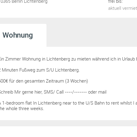
10365 Berlin Lichtenberg
frei bis:
aktuell vermie
Wohnung
Ein Zimmer Wohnung in Lichtenberg zu mieten während ich in Urlaub b
2 Minuten Fußweg zum S/U Lichtenberg.
500€ für den gesamten Zeitraum (3 Wochen)
Schreib Mir gerne hier, SMS/ Call ----/------- oder mail
A 1-bedroom flat In Lichtenberg near to the U/S Bahn to rent whilst I
the whole three weeks.