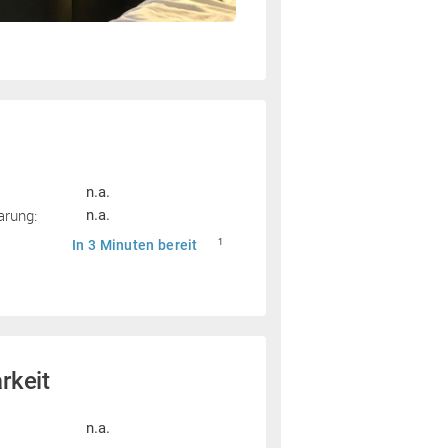
n.a.
arung:
n.a.
In 3 Minuten bereit
1
rkeit
n.a.