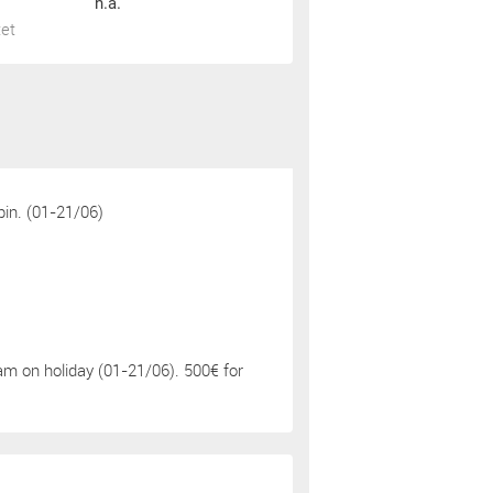
n.a.
tet
in. (01-21/06)
 am on holiday (01-21/06). 500€ for