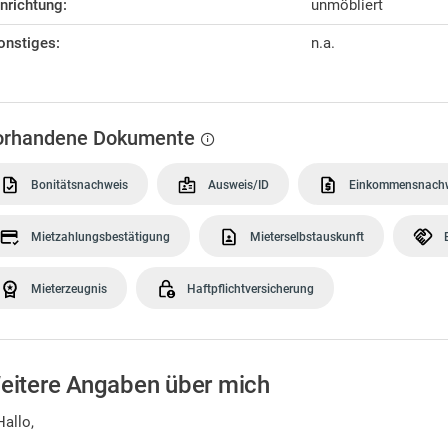
inrichtung:
unmöbliert
onstiges:
n.a.
orhandene Dokumente
Bonitätsnachweis
Ausweis/ID
Einkommensnach
Mietzahlungsbestätigung
Mieterselbstauskunft
Mieterzeugnis
Haftpflichtversicherung
eitere Angaben über mich
Hallo,