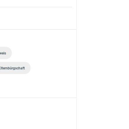
weis
Elternbürgschaft