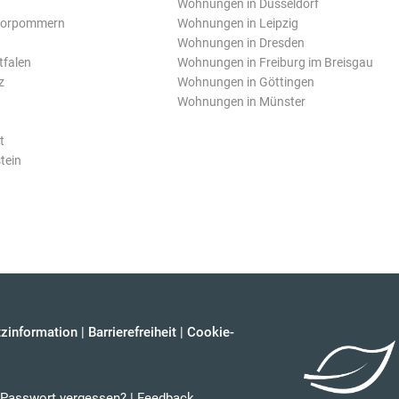
Wohnungen in Düsseldorf
Vorpommern
Wohnungen in Leipzig
Wohnungen in Dresden
tfalen
Wohnungen in Freiburg im Breisgau
z
Wohnungen in Göttingen
Wohnungen in Münster
t
tein
zinformation
|
Barrierefreiheit
|
Cookie-
Passwort vergessen?
|
Feedback