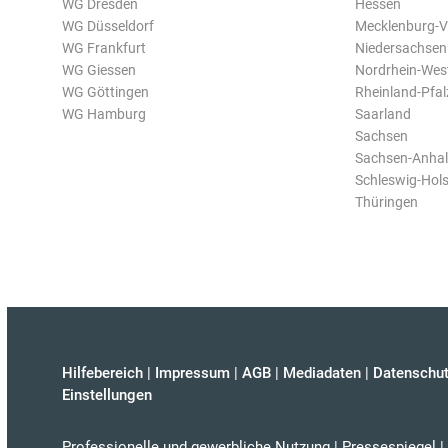
WG Dresden
Hessen
WG Düsseldorf
Mecklenburg-
WG Frankfurt
Niedersachsen
WG Giessen
Nordrhein-Wes
WG Göttingen
Rheinland-Pfal
WG Hamburg
Saarland
Sachsen
Sachsen-Anhal
Schleswig-Hols
Thüringen
Hilfebereich
|
Impressum
|
AGB
|
Mediadaten
|
Datenschut
Einstellungen
Professionelle und gewerbliche Nutzung
|
Pressespiegel
|