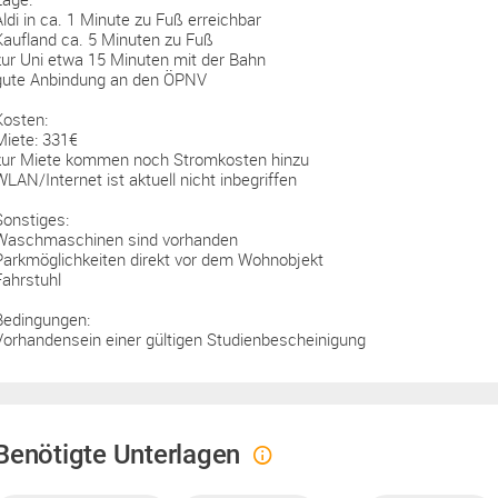
Aldi in ca. 1 Minute zu Fuß erreichbar
Kaufland ca. 5 Minuten zu Fuß
zur Uni etwa 15 Minuten mit der Bahn
gute Anbindung an den ÖPNV
Kosten:
Miete: 331€
zur Miete kommen noch Stromkosten hinzu
WLAN/Internet ist aktuell nicht inbegriffen
Sonstiges:
Waschmaschinen sind vorhanden
Parkmöglichkeiten direkt vor dem Wohnobjekt
Fahrstuhl
Bedingungen:
Vorhandensein einer gültigen Studienbescheinigung
Benötigte Unterlagen