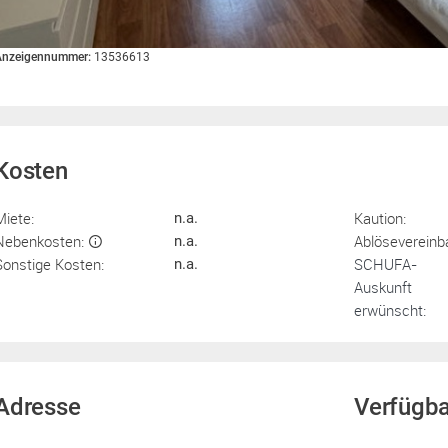
Anzeigennummer:
13536613
Kosten
Miete:
Kaution:
n.a.
Nebenkosten:
Ablösevereinb
n.a.
Sonstige Kosten:
SCHUFA-
n.a.
Auskunft
erwünscht:
Adresse
Verfügba