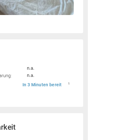
n.a.
arung:
n.a.
In 3 Minuten bereit
1
rkeit