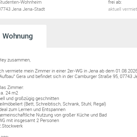
Studenten-Wohnheim
frei ab:
07743 Jena Jena-Stadt
aktuell vermie
Wohnung
Hey zusammen,
ich vermiete mein Zimmer in einer 2er-WG in Jena ab dem 01.08.202
"Aufbau" Gera und befindet sich in der Camburger Straße 95, 07743 J
Das Zimmer:
ca. 24 m2
hell und großzügig geschnitten
teilmöbeliert (Bett, Schreibtisch, Schrank, Stuhl, Regal)
ideal zum Lernen und Entspannen
gemeinschaftliche Nutzung von großer Küche und Bad
WG mit insgesamt 2 Personen
2.Stockwerk
Lage: