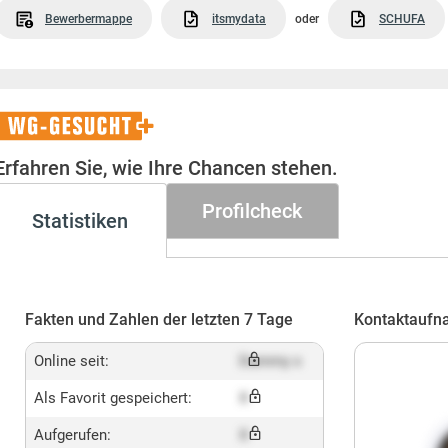
Bewerbermappe
itsmydata
oder
SCHUFA
WG-
Gesucht+
Erfahren Sie, wie Ihre Chancen stehen.
Profilcheck
Statistiken
Fakten und Zahlen der letzten 7 Tage
Kontaktaufn
Online seit:
Dummy x
Als Favorit gespeichert:
X
Aufgerufen:
X