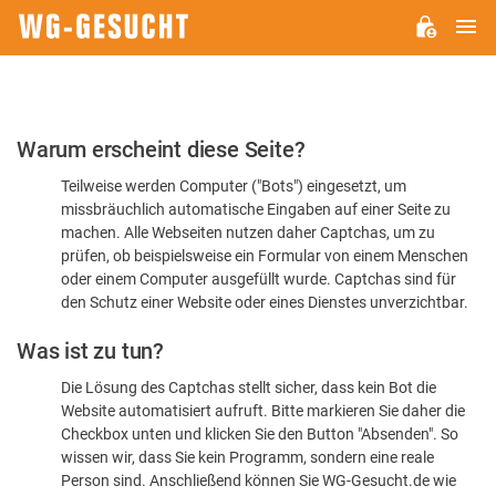
H
WG-
GESUCHT.DE
Bitte
Warum erscheint diese Seite?
bestätigen
Teilweise werden Computer ("Bots") eingesetzt, um
Sie,
missbräuchlich automatische Eingaben auf einer Seite zu
dass
machen. Alle Webseiten nutzen daher Captchas, um zu
Sie
prüfen, ob beispielsweise ein Formular von einem Menschen
oder einem Computer ausgefüllt wurde. Captchas sind für
ein
den Schutz einer Website oder eines Dienstes unverzichtbar.
Mensch
Was ist zu tun?
sind
Die Lösung des Captchas stellt sicher, dass kein Bot die
Website automatisiert aufruft. Bitte markieren Sie daher die
Checkbox unten und klicken Sie den Button "Absenden". So
wissen wir, dass Sie kein Programm, sondern eine reale
Person sind. Anschließend können Sie WG-Gesucht.de wie