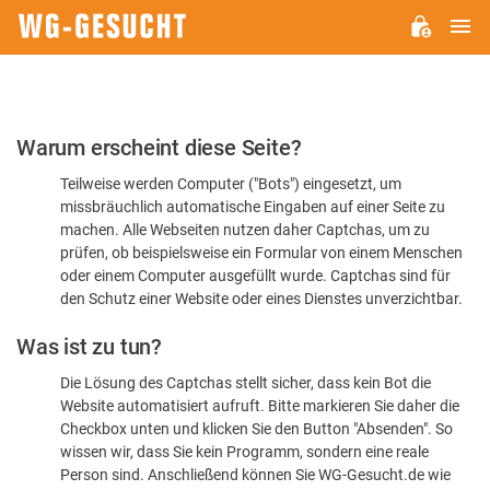
H
WG-
GESUCHT.DE
Bitte
Warum erscheint diese Seite?
bestätigen
Teilweise werden Computer ("Bots") eingesetzt, um
Sie,
missbräuchlich automatische Eingaben auf einer Seite zu
dass
machen. Alle Webseiten nutzen daher Captchas, um zu
Sie
prüfen, ob beispielsweise ein Formular von einem Menschen
oder einem Computer ausgefüllt wurde. Captchas sind für
ein
den Schutz einer Website oder eines Dienstes unverzichtbar.
Mensch
Was ist zu tun?
sind
Die Lösung des Captchas stellt sicher, dass kein Bot die
Website automatisiert aufruft. Bitte markieren Sie daher die
Checkbox unten und klicken Sie den Button "Absenden". So
wissen wir, dass Sie kein Programm, sondern eine reale
Person sind. Anschließend können Sie WG-Gesucht.de wie