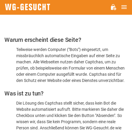
H
WG-
GESUCHT.DE
Bitte
Warum erscheint diese Seite?
bestätigen
Teilweise werden Computer ("Bots") eingesetzt, um
Sie,
missbräuchlich automatische Eingaben auf einer Seite zu
dass
machen. Alle Webseiten nutzen daher Captchas, um zu
Sie
prüfen, ob beispielsweise ein Formular von einem Menschen
oder einem Computer ausgefüllt wurde. Captchas sind für
ein
den Schutz einer Website oder eines Dienstes unverzichtbar.
Mensch
Was ist zu tun?
sind
Die Lösung des Captchas stellt sicher, dass kein Bot die
Website automatisiert aufruft. Bitte markieren Sie daher die
Checkbox unten und klicken Sie den Button "Absenden". So
wissen wir, dass Sie kein Programm, sondern eine reale
Person sind. Anschließend können Sie WG-Gesucht.de wie