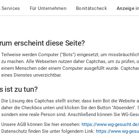
 Services
Für Unternehmen
Bonitätscheck
Anzeige i
te
um erscheint diese Seite?
stätigen
Teilweise werden Computer ("Bots") eingesetzt, um missbräuchlic
,
zu machen. Alle Webseiten nutzen daher Captchas, um zu prüfen, o
einem Menschen oder einem Computer ausgefüllt wurde. Captchas 
ss
eines Dienstes unverzichtbar.
e
 ist zu tun?
n
Die Lösung des Captchas stellt sicher, dass kein Bot die Website au
nsch
daher die Checkbox unten und klicken Sie den Button "Absenden". 
sondern eine reale Person sind. Anschließend können Sie WG-Gesuc
nd
Unsere AGB können Sie hier einsehen:
https://www.wg-gesucht.de
Datenschutz finden Sie unter folgendem Link:
https://www.wg-gesu