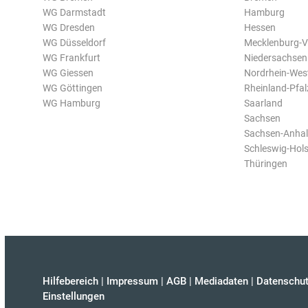
WG Darmstadt
Hamburg
WG Dresden
Hessen
WG Düsseldorf
Mecklenburg-
WG Frankfurt
Niedersachsen
WG Giessen
Nordrhein-Wes
WG Göttingen
Rheinland-Pfal
WG Hamburg
Saarland
Sachsen
Sachsen-Anhal
Schleswig-Hols
Thüringen
Hilfebereich
|
Impressum
|
AGB
|
Mediadaten
|
Datenschut
Einstellungen