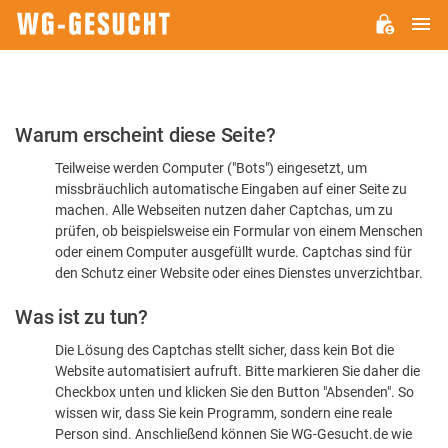
H
WG-
GESUCHT.DE
Bitte
Warum erscheint diese Seite?
bestätigen
Teilweise werden Computer ("Bots") eingesetzt, um
Sie,
missbräuchlich automatische Eingaben auf einer Seite zu
dass
machen. Alle Webseiten nutzen daher Captchas, um zu
Sie
prüfen, ob beispielsweise ein Formular von einem Menschen
oder einem Computer ausgefüllt wurde. Captchas sind für
ein
den Schutz einer Website oder eines Dienstes unverzichtbar.
Mensch
Was ist zu tun?
sind
Die Lösung des Captchas stellt sicher, dass kein Bot die
Website automatisiert aufruft. Bitte markieren Sie daher die
Checkbox unten und klicken Sie den Button "Absenden". So
wissen wir, dass Sie kein Programm, sondern eine reale
Person sind. Anschließend können Sie WG-Gesucht.de wie