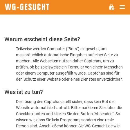
H
WG-
GESUCHT.DE
Bitte
Warum erscheint diese Seite?
bestätigen
Teilweise werden Computer ("Bots") eingesetzt, um
Sie,
missbräuchlich automatische Eingaben auf einer Seite zu
dass
machen. Alle Webseiten nutzen daher Captchas, um zu
Sie
prüfen, ob beispielsweise ein Formular von einem Menschen
oder einem Computer ausgefüllt wurde. Captchas sind für
ein
den Schutz einer Website oder eines Dienstes unverzichtbar.
Mensch
Was ist zu tun?
sind
Die Lösung des Captchas stellt sicher, dass kein Bot die
Website automatisiert aufruft. Bitte markieren Sie daher die
Checkbox unten und klicken Sie den Button "Absenden". So
wissen wir, dass Sie kein Programm, sondern eine reale
Person sind. Anschließend können Sie WG-Gesucht.de wie