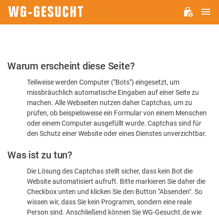
H
WG-
GESUCHT.DE
Bitte
Warum erscheint diese Seite?
bestätigen
Teilweise werden Computer ("Bots") eingesetzt, um
Sie,
missbräuchlich automatische Eingaben auf einer Seite zu
dass
machen. Alle Webseiten nutzen daher Captchas, um zu
Sie
prüfen, ob beispielsweise ein Formular von einem Menschen
oder einem Computer ausgefüllt wurde. Captchas sind für
ein
den Schutz einer Website oder eines Dienstes unverzichtbar.
Mensch
Was ist zu tun?
sind
Die Lösung des Captchas stellt sicher, dass kein Bot die
Website automatisiert aufruft. Bitte markieren Sie daher die
Checkbox unten und klicken Sie den Button "Absenden". So
wissen wir, dass Sie kein Programm, sondern eine reale
Person sind. Anschließend können Sie WG-Gesucht.de wie