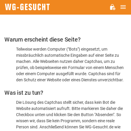
H
WG-
GESUCHT.DE
Bitte
Warum erscheint diese Seite?
bestätigen
Teilweise werden Computer ("Bots") eingesetzt, um
Sie,
missbräuchlich automatische Eingaben auf einer Seite zu
dass
machen. Alle Webseiten nutzen daher Captchas, um zu
Sie
prüfen, ob beispielsweise ein Formular von einem Menschen
oder einem Computer ausgefüllt wurde. Captchas sind für
ein
den Schutz einer Website oder eines Dienstes unverzichtbar.
Mensch
Was ist zu tun?
sind
Die Lösung des Captchas stellt sicher, dass kein Bot die
Website automatisiert aufruft. Bitte markieren Sie daher die
Checkbox unten und klicken Sie den Button "Absenden". So
wissen wir, dass Sie kein Programm, sondern eine reale
Person sind. Anschließend können Sie WG-Gesucht.de wie