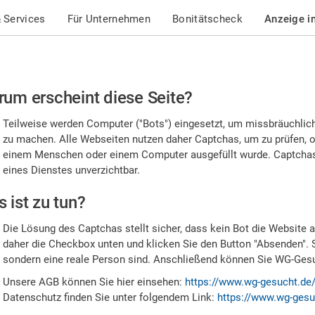
 Services
Für Unternehmen
Bonitätscheck
Anzeige i
te
um erscheint diese Seite?
stätigen
Teilweise werden Computer ("Bots") eingesetzt, um missbräuchlic
,
zu machen. Alle Webseiten nutzen daher Captchas, um zu prüfen, o
einem Menschen oder einem Computer ausgefüllt wurde. Captchas 
ss
eines Dienstes unverzichtbar.
e
 ist zu tun?
n
Die Lösung des Captchas stellt sicher, dass kein Bot die Website au
nsch
daher die Checkbox unten und klicken Sie den Button "Absenden". 
sondern eine reale Person sind. Anschließend können Sie WG-Gesuc
nd
Unsere AGB können Sie hier einsehen:
https://www.wg-gesucht.de
Datenschutz finden Sie unter folgendem Link:
https://www.wg-gesu