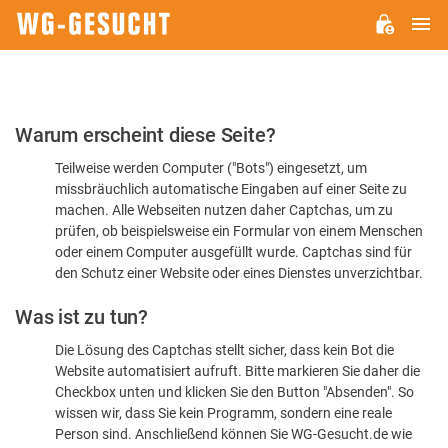
H
WG-
GESUCHT.DE
Bitte
Warum erscheint diese Seite?
bestätigen
Teilweise werden Computer ("Bots") eingesetzt, um
Sie,
missbräuchlich automatische Eingaben auf einer Seite zu
dass
machen. Alle Webseiten nutzen daher Captchas, um zu
Sie
prüfen, ob beispielsweise ein Formular von einem Menschen
oder einem Computer ausgefüllt wurde. Captchas sind für
ein
den Schutz einer Website oder eines Dienstes unverzichtbar.
Mensch
Was ist zu tun?
sind
Die Lösung des Captchas stellt sicher, dass kein Bot die
Website automatisiert aufruft. Bitte markieren Sie daher die
Checkbox unten und klicken Sie den Button "Absenden". So
wissen wir, dass Sie kein Programm, sondern eine reale
Person sind. Anschließend können Sie WG-Gesucht.de wie