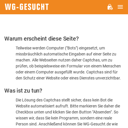
H
WG-
GESUCHT.DE
Bitte
Warum erscheint diese Seite?
bestätigen
Teilweise werden Computer ("Bots") eingesetzt, um
Sie,
missbräuchlich automatische Eingaben auf einer Seite zu
dass
machen. Alle Webseiten nutzen daher Captchas, um zu
Sie
prüfen, ob beispielsweise ein Formular von einem Menschen
oder einem Computer ausgefüllt wurde. Captchas sind für
ein
den Schutz einer Website oder eines Dienstes unverzichtbar.
Mensch
Was ist zu tun?
sind
Die Lösung des Captchas stellt sicher, dass kein Bot die
Website automatisiert aufruft. Bitte markieren Sie daher die
Checkbox unten und klicken Sie den Button "Absenden". So
wissen wir, dass Sie kein Programm, sondern eine reale
Person sind. Anschließend können Sie WG-Gesucht.de wie