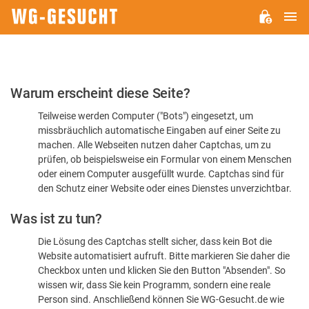
H
WG-
GESUCHT.DE
Bitte
Warum erscheint diese Seite?
bestätigen
Teilweise werden Computer ("Bots") eingesetzt, um
Sie,
missbräuchlich automatische Eingaben auf einer Seite zu
dass
machen. Alle Webseiten nutzen daher Captchas, um zu
Sie
prüfen, ob beispielsweise ein Formular von einem Menschen
oder einem Computer ausgefüllt wurde. Captchas sind für
ein
den Schutz einer Website oder eines Dienstes unverzichtbar.
Mensch
Was ist zu tun?
sind
Die Lösung des Captchas stellt sicher, dass kein Bot die
Website automatisiert aufruft. Bitte markieren Sie daher die
Checkbox unten und klicken Sie den Button "Absenden". So
wissen wir, dass Sie kein Programm, sondern eine reale
Person sind. Anschließend können Sie WG-Gesucht.de wie