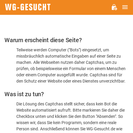
H
WG-
GESUCHT.DE
Bitte
Warum erscheint diese Seite?
bestätigen
Teilweise werden Computer ("Bots") eingesetzt, um
Sie,
missbräuchlich automatische Eingaben auf einer Seite zu
dass
machen. Alle Webseiten nutzen daher Captchas, um zu
Sie
prüfen, ob beispielsweise ein Formular von einem Menschen
oder einem Computer ausgefüllt wurde. Captchas sind für
ein
den Schutz einer Website oder eines Dienstes unverzichtbar.
Mensch
Was ist zu tun?
sind
Die Lösung des Captchas stellt sicher, dass kein Bot die
Website automatisiert aufruft. Bitte markieren Sie daher die
Checkbox unten und klicken Sie den Button "Absenden". So
wissen wir, dass Sie kein Programm, sondern eine reale
Person sind. Anschließend können Sie WG-Gesucht.de wie