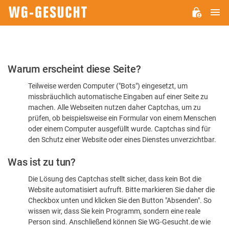
H
WG-
GESUCHT.DE
Bitte
Warum erscheint diese Seite?
bestätigen
Teilweise werden Computer ("Bots") eingesetzt, um
Sie,
missbräuchlich automatische Eingaben auf einer Seite zu
dass
machen. Alle Webseiten nutzen daher Captchas, um zu
Sie
prüfen, ob beispielsweise ein Formular von einem Menschen
oder einem Computer ausgefüllt wurde. Captchas sind für
ein
den Schutz einer Website oder eines Dienstes unverzichtbar.
Mensch
Was ist zu tun?
sind
Die Lösung des Captchas stellt sicher, dass kein Bot die
Website automatisiert aufruft. Bitte markieren Sie daher die
Checkbox unten und klicken Sie den Button "Absenden". So
wissen wir, dass Sie kein Programm, sondern eine reale
Person sind. Anschließend können Sie WG-Gesucht.de wie