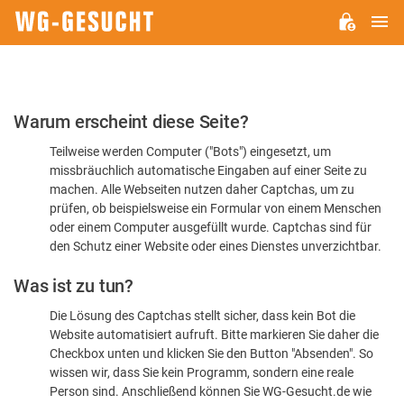
H
WG-
GESUCHT.DE
Bitte
Warum erscheint diese Seite?
bestätigen
Teilweise werden Computer ("Bots") eingesetzt, um
Sie,
missbräuchlich automatische Eingaben auf einer Seite zu
dass
machen. Alle Webseiten nutzen daher Captchas, um zu
Sie
prüfen, ob beispielsweise ein Formular von einem Menschen
oder einem Computer ausgefüllt wurde. Captchas sind für
ein
den Schutz einer Website oder eines Dienstes unverzichtbar.
Mensch
Was ist zu tun?
sind
Die Lösung des Captchas stellt sicher, dass kein Bot die
Website automatisiert aufruft. Bitte markieren Sie daher die
Checkbox unten und klicken Sie den Button "Absenden". So
wissen wir, dass Sie kein Programm, sondern eine reale
Person sind. Anschließend können Sie WG-Gesucht.de wie