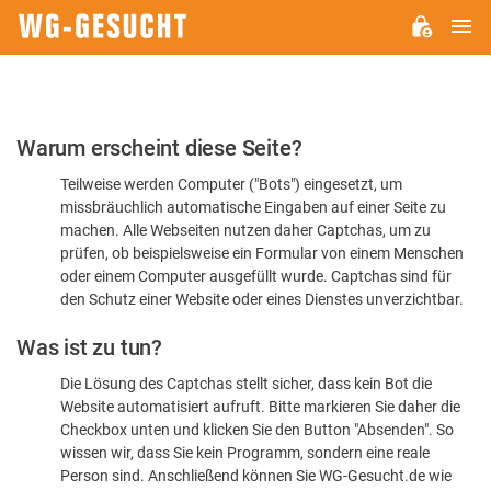
H
WG-
GESUCHT.DE
Bitte
Warum erscheint diese Seite?
bestätigen
Teilweise werden Computer ("Bots") eingesetzt, um
Sie,
missbräuchlich automatische Eingaben auf einer Seite zu
dass
machen. Alle Webseiten nutzen daher Captchas, um zu
Sie
prüfen, ob beispielsweise ein Formular von einem Menschen
oder einem Computer ausgefüllt wurde. Captchas sind für
ein
den Schutz einer Website oder eines Dienstes unverzichtbar.
Mensch
Was ist zu tun?
sind
Die Lösung des Captchas stellt sicher, dass kein Bot die
Website automatisiert aufruft. Bitte markieren Sie daher die
Checkbox unten und klicken Sie den Button "Absenden". So
wissen wir, dass Sie kein Programm, sondern eine reale
Person sind. Anschließend können Sie WG-Gesucht.de wie