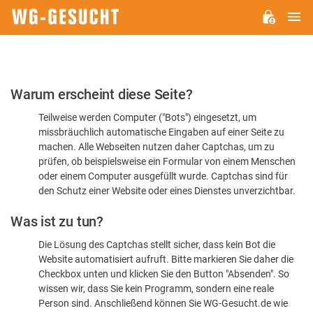
H
WG-
GESUCHT.DE
Bitte
Warum erscheint diese Seite?
bestätigen
Teilweise werden Computer ("Bots") eingesetzt, um
Sie,
missbräuchlich automatische Eingaben auf einer Seite zu
dass
machen. Alle Webseiten nutzen daher Captchas, um zu
Sie
prüfen, ob beispielsweise ein Formular von einem Menschen
oder einem Computer ausgefüllt wurde. Captchas sind für
ein
den Schutz einer Website oder eines Dienstes unverzichtbar.
Mensch
Was ist zu tun?
sind
Die Lösung des Captchas stellt sicher, dass kein Bot die
Website automatisiert aufruft. Bitte markieren Sie daher die
Checkbox unten und klicken Sie den Button "Absenden". So
wissen wir, dass Sie kein Programm, sondern eine reale
Person sind. Anschließend können Sie WG-Gesucht.de wie