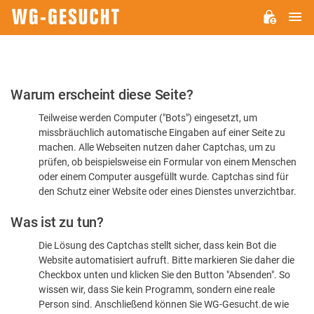
H
WG-
GESUCHT.DE
Bitte
Warum erscheint diese Seite?
bestätigen
Teilweise werden Computer ("Bots") eingesetzt, um
Sie,
missbräuchlich automatische Eingaben auf einer Seite zu
dass
machen. Alle Webseiten nutzen daher Captchas, um zu
Sie
prüfen, ob beispielsweise ein Formular von einem Menschen
oder einem Computer ausgefüllt wurde. Captchas sind für
ein
den Schutz einer Website oder eines Dienstes unverzichtbar.
Mensch
Was ist zu tun?
sind
Die Lösung des Captchas stellt sicher, dass kein Bot die
Website automatisiert aufruft. Bitte markieren Sie daher die
Checkbox unten und klicken Sie den Button "Absenden". So
wissen wir, dass Sie kein Programm, sondern eine reale
Person sind. Anschließend können Sie WG-Gesucht.de wie