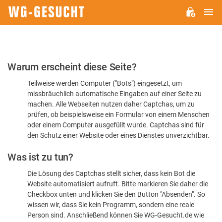
H
WG-
GESUCHT.DE
Bitte
Warum erscheint diese Seite?
bestätigen
Teilweise werden Computer ("Bots") eingesetzt, um
Sie,
missbräuchlich automatische Eingaben auf einer Seite zu
dass
machen. Alle Webseiten nutzen daher Captchas, um zu
Sie
prüfen, ob beispielsweise ein Formular von einem Menschen
oder einem Computer ausgefüllt wurde. Captchas sind für
ein
den Schutz einer Website oder eines Dienstes unverzichtbar.
Mensch
Was ist zu tun?
sind
Die Lösung des Captchas stellt sicher, dass kein Bot die
Website automatisiert aufruft. Bitte markieren Sie daher die
Checkbox unten und klicken Sie den Button "Absenden". So
wissen wir, dass Sie kein Programm, sondern eine reale
Person sind. Anschließend können Sie WG-Gesucht.de wie