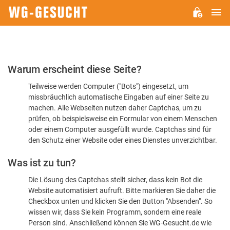
H
WG-
GESUCHT.DE
Bitte
Warum erscheint diese Seite?
bestätigen
Teilweise werden Computer ("Bots") eingesetzt, um
Sie,
missbräuchlich automatische Eingaben auf einer Seite zu
dass
machen. Alle Webseiten nutzen daher Captchas, um zu
Sie
prüfen, ob beispielsweise ein Formular von einem Menschen
oder einem Computer ausgefüllt wurde. Captchas sind für
ein
den Schutz einer Website oder eines Dienstes unverzichtbar.
Mensch
Was ist zu tun?
sind
Die Lösung des Captchas stellt sicher, dass kein Bot die
Website automatisiert aufruft. Bitte markieren Sie daher die
Checkbox unten und klicken Sie den Button "Absenden". So
wissen wir, dass Sie kein Programm, sondern eine reale
Person sind. Anschließend können Sie WG-Gesucht.de wie