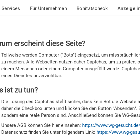
 Services
Für Unternehmen
Bonitätscheck
Anzeige i
te
um erscheint diese Seite?
stätigen
Teilweise werden Computer ("Bots") eingesetzt, um missbräuchlic
,
zu machen. Alle Webseiten nutzen daher Captchas, um zu prüfen, o
einem Menschen oder einem Computer ausgefüllt wurde. Captchas 
ss
eines Dienstes unverzichtbar.
e
 ist zu tun?
n
Die Lösung des Captchas stellt sicher, dass kein Bot die Website au
nsch
daher die Checkbox unten und klicken Sie den Button "Absenden". 
sondern eine reale Person sind. Anschließend können Sie WG-Gesuc
nd
Unsere AGB können Sie hier einsehen:
https://www.wg-gesucht.de
Datenschutz finden Sie unter folgendem Link:
https://www.wg-gesu