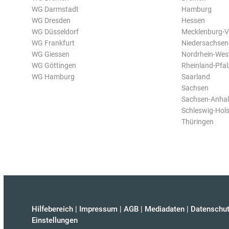
WG Darmstadt
Hamburg
WG Dresden
Hessen
WG Düsseldorf
Mecklenburg-
WG Frankfurt
Niedersachsen
WG Giessen
Nordrhein-Wes
WG Göttingen
Rheinland-Pfal
WG Hamburg
Saarland
Sachsen
Sachsen-Anhal
Schleswig-Hols
Thüringen
Hilfebereich
|
Impressum
|
AGB
|
Mediadaten
|
Datenschut
Einstellungen