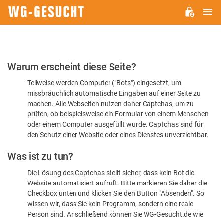
H
WG-
GESUCHT.DE
Bitte
Warum erscheint diese Seite?
bestätigen
Teilweise werden Computer ("Bots") eingesetzt, um
Sie,
missbräuchlich automatische Eingaben auf einer Seite zu
dass
machen. Alle Webseiten nutzen daher Captchas, um zu
Sie
prüfen, ob beispielsweise ein Formular von einem Menschen
oder einem Computer ausgefüllt wurde. Captchas sind für
ein
den Schutz einer Website oder eines Dienstes unverzichtbar.
Mensch
Was ist zu tun?
sind
Die Lösung des Captchas stellt sicher, dass kein Bot die
Website automatisiert aufruft. Bitte markieren Sie daher die
Checkbox unten und klicken Sie den Button "Absenden". So
wissen wir, dass Sie kein Programm, sondern eine reale
Person sind. Anschließend können Sie WG-Gesucht.de wie