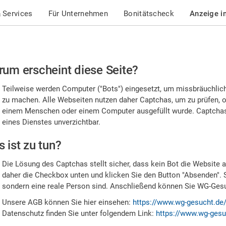
 Services
Für Unternehmen
Bonitätscheck
Anzeige i
te
um erscheint diese Seite?
stätigen
Teilweise werden Computer ("Bots") eingesetzt, um missbräuchlic
,
zu machen. Alle Webseiten nutzen daher Captchas, um zu prüfen, o
einem Menschen oder einem Computer ausgefüllt wurde. Captchas 
ss
eines Dienstes unverzichtbar.
e
 ist zu tun?
n
Die Lösung des Captchas stellt sicher, dass kein Bot die Website au
nsch
daher die Checkbox unten und klicken Sie den Button "Absenden". 
sondern eine reale Person sind. Anschließend können Sie WG-Gesuc
nd
Unsere AGB können Sie hier einsehen:
https://www.wg-gesucht.de
Datenschutz finden Sie unter folgendem Link:
https://www.wg-gesu