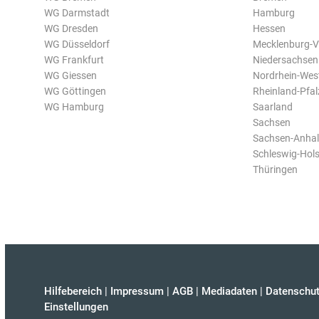
WG Darmstadt
Hamburg
WG Dresden
Hessen
WG Düsseldorf
Mecklenburg-
WG Frankfurt
Niedersachsen
WG Giessen
Nordrhein-Wes
WG Göttingen
Rheinland-Pfal
WG Hamburg
Saarland
Sachsen
Sachsen-Anhal
Schleswig-Hols
Thüringen
Hilfebereich
|
Impressum
|
AGB
|
Mediadaten
|
Datenschut
Einstellungen