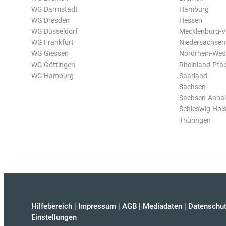
WG Darmstadt
Hamburg
WG Dresden
Hessen
WG Düsseldorf
Mecklenburg-
WG Frankfurt
Niedersachsen
WG Giessen
Nordrhein-Wes
WG Göttingen
Rheinland-Pfal
WG Hamburg
Saarland
Sachsen
Sachsen-Anhal
Schleswig-Hols
Thüringen
Hilfebereich
|
Impressum
|
AGB
|
Mediadaten
|
Datenschut
Einstellungen