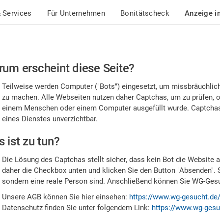
 Services
Für Unternehmen
Bonitätscheck
Anzeige i
te
um erscheint diese Seite?
stätigen
Teilweise werden Computer ("Bots") eingesetzt, um missbräuchlic
,
zu machen. Alle Webseiten nutzen daher Captchas, um zu prüfen, o
einem Menschen oder einem Computer ausgefüllt wurde. Captchas 
ss
eines Dienstes unverzichtbar.
e
 ist zu tun?
n
Die Lösung des Captchas stellt sicher, dass kein Bot die Website au
nsch
daher die Checkbox unten und klicken Sie den Button "Absenden". 
sondern eine reale Person sind. Anschließend können Sie WG-Gesuc
nd
Unsere AGB können Sie hier einsehen:
https://www.wg-gesucht.de
Datenschutz finden Sie unter folgendem Link:
https://www.wg-gesu