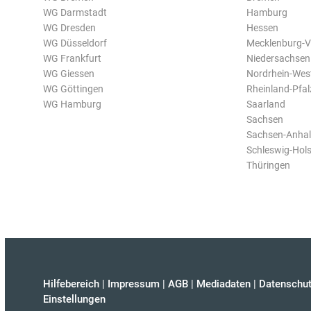
WG Darmstadt
Hamburg
WG Dresden
Hessen
WG Düsseldorf
Mecklenburg-
WG Frankfurt
Niedersachsen
WG Giessen
Nordrhein-Wes
WG Göttingen
Rheinland-Pfal
WG Hamburg
Saarland
Sachsen
Sachsen-Anhal
Schleswig-Hols
Thüringen
Hilfebereich
|
Impressum
|
AGB
|
Mediadaten
|
Datenschut
Einstellungen