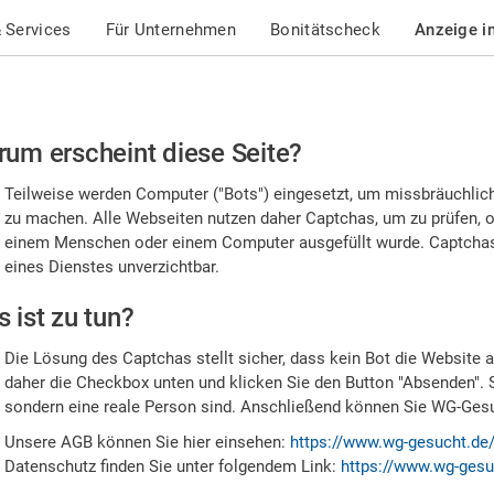
 Services
Für Unternehmen
Bonitätscheck
Anzeige i
te
um erscheint diese Seite?
stätigen
Teilweise werden Computer ("Bots") eingesetzt, um missbräuchlic
,
zu machen. Alle Webseiten nutzen daher Captchas, um zu prüfen, o
einem Menschen oder einem Computer ausgefüllt wurde. Captchas 
ss
eines Dienstes unverzichtbar.
e
 ist zu tun?
n
Die Lösung des Captchas stellt sicher, dass kein Bot die Website au
nsch
daher die Checkbox unten und klicken Sie den Button "Absenden". 
sondern eine reale Person sind. Anschließend können Sie WG-Gesuc
nd
Unsere AGB können Sie hier einsehen:
https://www.wg-gesucht.de
Datenschutz finden Sie unter folgendem Link:
https://www.wg-gesu