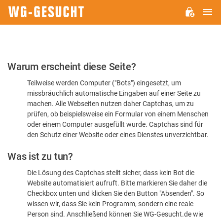
H
WG-
GESUCHT.DE
Bitte
Warum erscheint diese Seite?
bestätigen
Teilweise werden Computer ("Bots") eingesetzt, um
Sie,
missbräuchlich automatische Eingaben auf einer Seite zu
dass
machen. Alle Webseiten nutzen daher Captchas, um zu
Sie
prüfen, ob beispielsweise ein Formular von einem Menschen
oder einem Computer ausgefüllt wurde. Captchas sind für
ein
den Schutz einer Website oder eines Dienstes unverzichtbar.
Mensch
Was ist zu tun?
sind
Die Lösung des Captchas stellt sicher, dass kein Bot die
Website automatisiert aufruft. Bitte markieren Sie daher die
Checkbox unten und klicken Sie den Button "Absenden". So
wissen wir, dass Sie kein Programm, sondern eine reale
Person sind. Anschließend können Sie WG-Gesucht.de wie