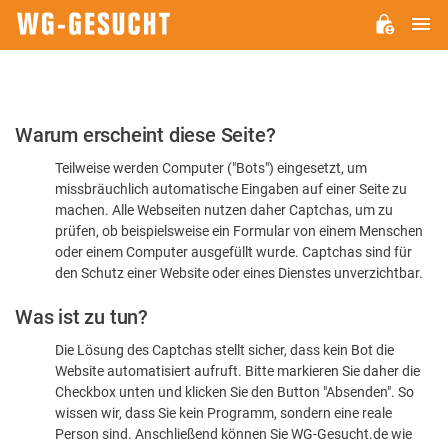
H
WG-
GESUCHT.DE
Bitte
Warum erscheint diese Seite?
bestätigen
Teilweise werden Computer ("Bots") eingesetzt, um
Sie,
missbräuchlich automatische Eingaben auf einer Seite zu
dass
machen. Alle Webseiten nutzen daher Captchas, um zu
Sie
prüfen, ob beispielsweise ein Formular von einem Menschen
oder einem Computer ausgefüllt wurde. Captchas sind für
ein
den Schutz einer Website oder eines Dienstes unverzichtbar.
Mensch
Was ist zu tun?
sind
Die Lösung des Captchas stellt sicher, dass kein Bot die
Website automatisiert aufruft. Bitte markieren Sie daher die
Checkbox unten und klicken Sie den Button "Absenden". So
wissen wir, dass Sie kein Programm, sondern eine reale
Person sind. Anschließend können Sie WG-Gesucht.de wie