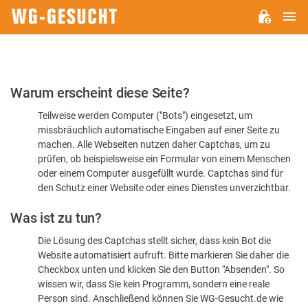
H
WG-
GESUCHT.DE
Bitte
Warum erscheint diese Seite?
bestätigen
Teilweise werden Computer ("Bots") eingesetzt, um
Sie,
missbräuchlich automatische Eingaben auf einer Seite zu
dass
machen. Alle Webseiten nutzen daher Captchas, um zu
Sie
prüfen, ob beispielsweise ein Formular von einem Menschen
oder einem Computer ausgefüllt wurde. Captchas sind für
ein
den Schutz einer Website oder eines Dienstes unverzichtbar.
Mensch
Was ist zu tun?
sind
Die Lösung des Captchas stellt sicher, dass kein Bot die
Website automatisiert aufruft. Bitte markieren Sie daher die
Checkbox unten und klicken Sie den Button "Absenden". So
wissen wir, dass Sie kein Programm, sondern eine reale
Person sind. Anschließend können Sie WG-Gesucht.de wie