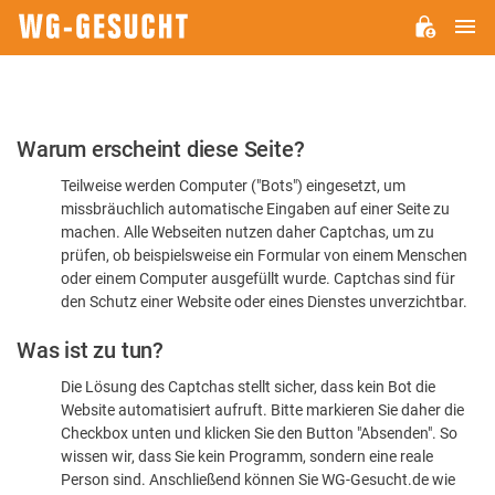
H
WG-
GESUCHT.DE
Bitte
Warum erscheint diese Seite?
bestätigen
Teilweise werden Computer ("Bots") eingesetzt, um
Sie,
missbräuchlich automatische Eingaben auf einer Seite zu
dass
machen. Alle Webseiten nutzen daher Captchas, um zu
Sie
prüfen, ob beispielsweise ein Formular von einem Menschen
oder einem Computer ausgefüllt wurde. Captchas sind für
ein
den Schutz einer Website oder eines Dienstes unverzichtbar.
Mensch
Was ist zu tun?
sind
Die Lösung des Captchas stellt sicher, dass kein Bot die
Website automatisiert aufruft. Bitte markieren Sie daher die
Checkbox unten und klicken Sie den Button "Absenden". So
wissen wir, dass Sie kein Programm, sondern eine reale
Person sind. Anschließend können Sie WG-Gesucht.de wie