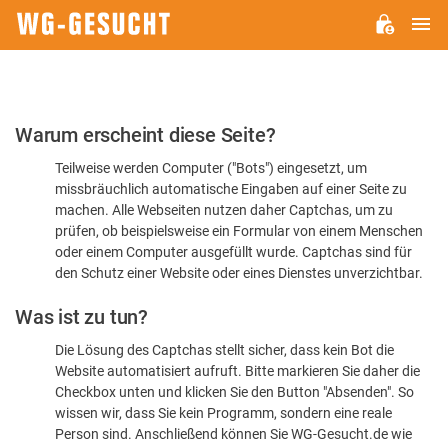
H
WG-
GESUCHT.DE
Bitte
Warum erscheint diese Seite?
bestätigen
Teilweise werden Computer ("Bots") eingesetzt, um
Sie,
missbräuchlich automatische Eingaben auf einer Seite zu
dass
machen. Alle Webseiten nutzen daher Captchas, um zu
Sie
prüfen, ob beispielsweise ein Formular von einem Menschen
oder einem Computer ausgefüllt wurde. Captchas sind für
ein
den Schutz einer Website oder eines Dienstes unverzichtbar.
Mensch
Was ist zu tun?
sind
Die Lösung des Captchas stellt sicher, dass kein Bot die
Website automatisiert aufruft. Bitte markieren Sie daher die
Checkbox unten und klicken Sie den Button "Absenden". So
wissen wir, dass Sie kein Programm, sondern eine reale
Person sind. Anschließend können Sie WG-Gesucht.de wie