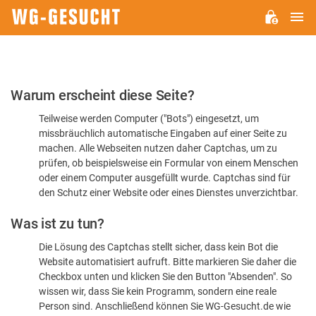
H
WG-
GESUCHT.DE
Bitte
Warum erscheint diese Seite?
bestätigen
Teilweise werden Computer ("Bots") eingesetzt, um
Sie,
missbräuchlich automatische Eingaben auf einer Seite zu
dass
machen. Alle Webseiten nutzen daher Captchas, um zu
Sie
prüfen, ob beispielsweise ein Formular von einem Menschen
oder einem Computer ausgefüllt wurde. Captchas sind für
ein
den Schutz einer Website oder eines Dienstes unverzichtbar.
Mensch
Was ist zu tun?
sind
Die Lösung des Captchas stellt sicher, dass kein Bot die
Website automatisiert aufruft. Bitte markieren Sie daher die
Checkbox unten und klicken Sie den Button "Absenden". So
wissen wir, dass Sie kein Programm, sondern eine reale
Person sind. Anschließend können Sie WG-Gesucht.de wie