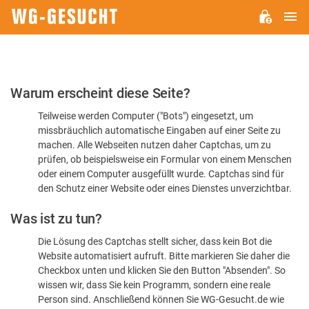
H
WG-
GESUCHT.DE
Bitte
Warum erscheint diese Seite?
bestätigen
Teilweise werden Computer ("Bots") eingesetzt, um
Sie,
missbräuchlich automatische Eingaben auf einer Seite zu
dass
machen. Alle Webseiten nutzen daher Captchas, um zu
Sie
prüfen, ob beispielsweise ein Formular von einem Menschen
oder einem Computer ausgefüllt wurde. Captchas sind für
ein
den Schutz einer Website oder eines Dienstes unverzichtbar.
Mensch
Was ist zu tun?
sind
Die Lösung des Captchas stellt sicher, dass kein Bot die
Website automatisiert aufruft. Bitte markieren Sie daher die
Checkbox unten und klicken Sie den Button "Absenden". So
wissen wir, dass Sie kein Programm, sondern eine reale
Person sind. Anschließend können Sie WG-Gesucht.de wie