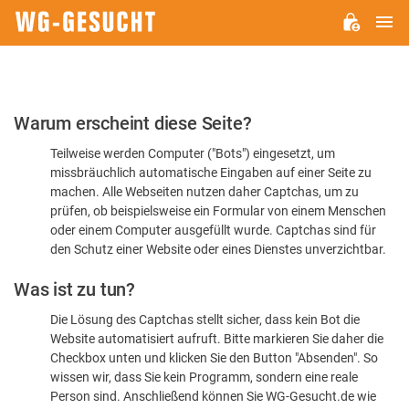
H
WG-
GESUCHT.DE
Bitte
Warum erscheint diese Seite?
bestätigen
Teilweise werden Computer ("Bots") eingesetzt, um
Sie,
missbräuchlich automatische Eingaben auf einer Seite zu
dass
machen. Alle Webseiten nutzen daher Captchas, um zu
Sie
prüfen, ob beispielsweise ein Formular von einem Menschen
oder einem Computer ausgefüllt wurde. Captchas sind für
ein
den Schutz einer Website oder eines Dienstes unverzichtbar.
Mensch
Was ist zu tun?
sind
Die Lösung des Captchas stellt sicher, dass kein Bot die
Website automatisiert aufruft. Bitte markieren Sie daher die
Checkbox unten und klicken Sie den Button "Absenden". So
wissen wir, dass Sie kein Programm, sondern eine reale
Person sind. Anschließend können Sie WG-Gesucht.de wie