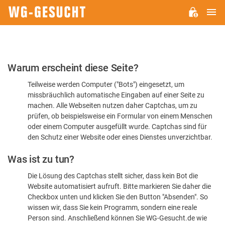
H
WG-
GESUCHT.DE
Bitte
Warum erscheint diese Seite?
bestätigen
Teilweise werden Computer ("Bots") eingesetzt, um
Sie,
missbräuchlich automatische Eingaben auf einer Seite zu
dass
machen. Alle Webseiten nutzen daher Captchas, um zu
Sie
prüfen, ob beispielsweise ein Formular von einem Menschen
oder einem Computer ausgefüllt wurde. Captchas sind für
ein
den Schutz einer Website oder eines Dienstes unverzichtbar.
Mensch
Was ist zu tun?
sind
Die Lösung des Captchas stellt sicher, dass kein Bot die
Website automatisiert aufruft. Bitte markieren Sie daher die
Checkbox unten und klicken Sie den Button "Absenden". So
wissen wir, dass Sie kein Programm, sondern eine reale
Person sind. Anschließend können Sie WG-Gesucht.de wie