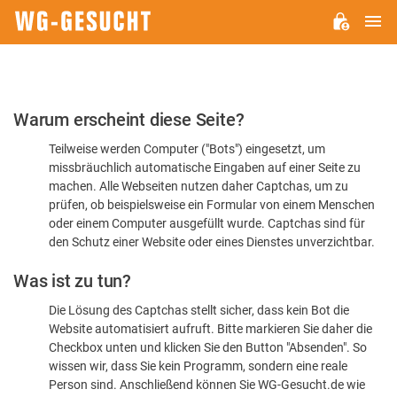
H
WG-
GESUCHT.DE
Bitte
Warum erscheint diese Seite?
bestätigen
Teilweise werden Computer ("Bots") eingesetzt, um
Sie,
missbräuchlich automatische Eingaben auf einer Seite zu
dass
machen. Alle Webseiten nutzen daher Captchas, um zu
Sie
prüfen, ob beispielsweise ein Formular von einem Menschen
oder einem Computer ausgefüllt wurde. Captchas sind für
ein
den Schutz einer Website oder eines Dienstes unverzichtbar.
Mensch
Was ist zu tun?
sind
Die Lösung des Captchas stellt sicher, dass kein Bot die
Website automatisiert aufruft. Bitte markieren Sie daher die
Checkbox unten und klicken Sie den Button "Absenden". So
wissen wir, dass Sie kein Programm, sondern eine reale
Person sind. Anschließend können Sie WG-Gesucht.de wie