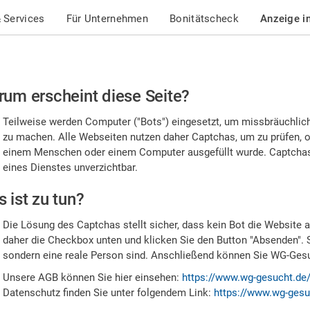
 Services
Für Unternehmen
Bonitätscheck
Anzeige i
te
um erscheint diese Seite?
stätigen
Teilweise werden Computer ("Bots") eingesetzt, um missbräuchlic
,
zu machen. Alle Webseiten nutzen daher Captchas, um zu prüfen, o
einem Menschen oder einem Computer ausgefüllt wurde. Captchas 
ss
eines Dienstes unverzichtbar.
e
 ist zu tun?
n
Die Lösung des Captchas stellt sicher, dass kein Bot die Website au
nsch
daher die Checkbox unten und klicken Sie den Button "Absenden". 
sondern eine reale Person sind. Anschließend können Sie WG-Gesuc
nd
Unsere AGB können Sie hier einsehen:
https://www.wg-gesucht.de
Datenschutz finden Sie unter folgendem Link:
https://www.wg-gesu