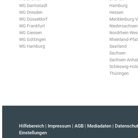
WG Darmstadt
Hamburg
WG Dresden
Hessen
WG Düsseldorf
Mecklenburg-
WG Frankfurt
Niedersachsen
WG Giessen
Nordrhein-Wes
WG Göttingen
Rheinland-Pfal
WG Hamburg
Saarland
Sachsen
Sachsen-Anhal
Schleswig-Hols
Thüringen
Hilfebereich
|
Impressum
|
AGB
|
Mediadaten
|
Datenschut
Einstellungen