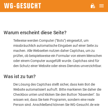
H
WG-
GESUCHT.DE
Bitte
Warum erscheint diese Seite?
bestätigen
Teilweise werden Computer ("Bots") eingesetzt, um
Sie,
missbräuchlich automatische Eingaben auf einer Seite zu
dass
machen. Alle Webseiten nutzen daher Captchas, um zu
Sie
prüfen, ob beispielsweise ein Formular von einem Menschen
oder einem Computer ausgefüllt wurde. Captchas sind für
ein
den Schutz einer Website oder eines Dienstes unverzichtbar.
Mensch
Was ist zu tun?
sind
Die Lösung des Captchas stellt sicher, dass kein Bot die
Website automatisiert aufruft. Bitte markieren Sie daher die
Checkbox unten und klicken Sie den Button "Absenden". So
wissen wir, dass Sie kein Programm, sondern eine reale
Person sind. Anschließend können Sie WG-Gesucht.de wie