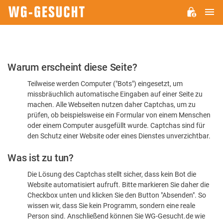
H
WG-
GESUCHT.DE
Bitte
Warum erscheint diese Seite?
bestätigen
Teilweise werden Computer ("Bots") eingesetzt, um
Sie,
missbräuchlich automatische Eingaben auf einer Seite zu
dass
machen. Alle Webseiten nutzen daher Captchas, um zu
Sie
prüfen, ob beispielsweise ein Formular von einem Menschen
oder einem Computer ausgefüllt wurde. Captchas sind für
ein
den Schutz einer Website oder eines Dienstes unverzichtbar.
Mensch
Was ist zu tun?
sind
Die Lösung des Captchas stellt sicher, dass kein Bot die
Website automatisiert aufruft. Bitte markieren Sie daher die
Checkbox unten und klicken Sie den Button "Absenden". So
wissen wir, dass Sie kein Programm, sondern eine reale
Person sind. Anschließend können Sie WG-Gesucht.de wie