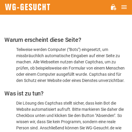
H
WG-
GESUCHT.DE
Bitte
Warum erscheint diese Seite?
bestätigen
Teilweise werden Computer ("Bots") eingesetzt, um
Sie,
missbräuchlich automatische Eingaben auf einer Seite zu
dass
machen. Alle Webseiten nutzen daher Captchas, um zu
Sie
prüfen, ob beispielsweise ein Formular von einem Menschen
oder einem Computer ausgefüllt wurde. Captchas sind für
ein
den Schutz einer Website oder eines Dienstes unverzichtbar.
Mensch
Was ist zu tun?
sind
Die Lösung des Captchas stellt sicher, dass kein Bot die
Website automatisiert aufruft. Bitte markieren Sie daher die
Checkbox unten und klicken Sie den Button "Absenden". So
wissen wir, dass Sie kein Programm, sondern eine reale
Person sind. Anschließend können Sie WG-Gesucht.de wie