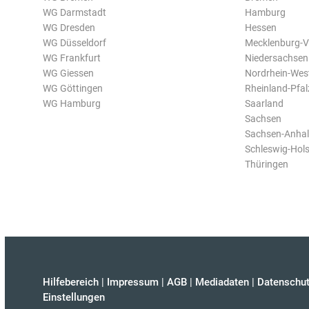
WG Darmstadt
Hamburg
WG Dresden
Hessen
WG Düsseldorf
Mecklenburg-
WG Frankfurt
Niedersachsen
WG Giessen
Nordrhein-Wes
WG Göttingen
Rheinland-Pfal
WG Hamburg
Saarland
Sachsen
Sachsen-Anhal
Schleswig-Hols
Thüringen
Hilfebereich
|
Impressum
|
AGB
|
Mediadaten
|
Datenschut
Einstellungen