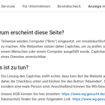
 Services
Für Unternehmen
Bonitätscheck
Anzeige i
te
um erscheint diese Seite?
stätigen
Teilweise werden Computer ("Bots") eingesetzt, um missbräuchlic
,
zu machen. Alle Webseiten nutzen daher Captchas, um zu prüfen, o
einem Menschen oder einem Computer ausgefüllt wurde. Captchas 
ss
eines Dienstes unverzichtbar.
e
 ist zu tun?
n
Die Lösung des Captchas stellt sicher, dass kein Bot die Website au
nsch
daher die Checkbox unten und klicken Sie den Button "Absenden". 
sondern eine reale Person sind. Anschließend können Sie WG-Gesuc
nd
Unsere AGB können Sie hier einsehen:
https://www.wg-gesucht.de
Datenschutz finden Sie unter folgendem Link:
https://www.wg-gesu