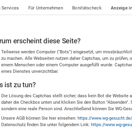
 Services
Für Unternehmen
Bonitätscheck
Anzeige i
te
um erscheint diese Seite?
stätigen
Teilweise werden Computer ("Bots") eingesetzt, um missbräuchlic
,
zu machen. Alle Webseiten nutzen daher Captchas, um zu prüfen, o
einem Menschen oder einem Computer ausgefüllt wurde. Captchas 
ss
eines Dienstes unverzichtbar.
e
 ist zu tun?
n
Die Lösung des Captchas stellt sicher, dass kein Bot die Website au
nsch
daher die Checkbox unten und klicken Sie den Button "Absenden". 
sondern eine reale Person sind. Anschließend können Sie WG-Gesuc
nd
Unsere AGB können Sie hier einsehen:
https://www.wg-gesucht.de
Datenschutz finden Sie unter folgendem Link:
https://www.wg-gesu