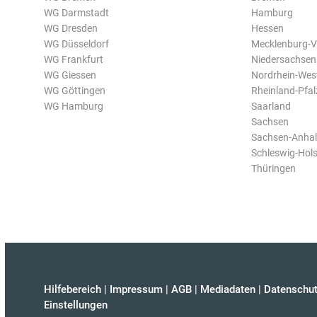
WG Darmstadt
Hamburg
WG Dresden
Hessen
WG Düsseldorf
Mecklenburg-
WG Frankfurt
Niedersachsen
WG Giessen
Nordrhein-Wes
WG Göttingen
Rheinland-Pfal
WG Hamburg
Saarland
Sachsen
Sachsen-Anhal
Schleswig-Hols
Thüringen
Hilfebereich
|
Impressum
|
AGB
|
Mediadaten
|
Datenschut
Einstellungen