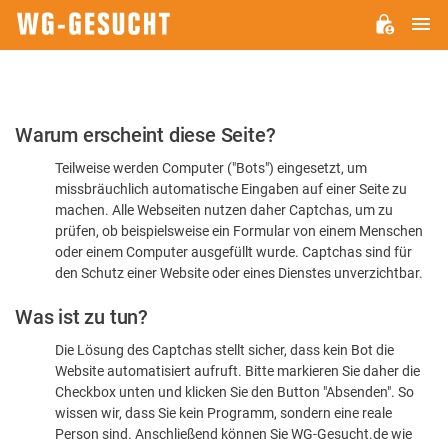
H
WG-
GESUCHT.DE
Bitte
Warum erscheint diese Seite?
bestätigen
Teilweise werden Computer ("Bots") eingesetzt, um
Sie,
missbräuchlich automatische Eingaben auf einer Seite zu
dass
machen. Alle Webseiten nutzen daher Captchas, um zu
Sie
prüfen, ob beispielsweise ein Formular von einem Menschen
oder einem Computer ausgefüllt wurde. Captchas sind für
ein
den Schutz einer Website oder eines Dienstes unverzichtbar.
Mensch
Was ist zu tun?
sind
Die Lösung des Captchas stellt sicher, dass kein Bot die
Website automatisiert aufruft. Bitte markieren Sie daher die
Checkbox unten und klicken Sie den Button "Absenden". So
wissen wir, dass Sie kein Programm, sondern eine reale
Person sind. Anschließend können Sie WG-Gesucht.de wie