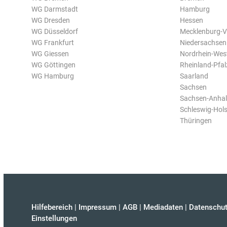
WG Darmstadt
Hamburg
WG Dresden
Hessen
WG Düsseldorf
Mecklenburg-
WG Frankfurt
Niedersachsen
WG Giessen
Nordrhein-Wes
WG Göttingen
Rheinland-Pfal
WG Hamburg
Saarland
Sachsen
Sachsen-Anhal
Schleswig-Hols
Thüringen
Hilfebereich
|
Impressum
|
AGB
|
Mediadaten
|
Datenschut
Einstellungen