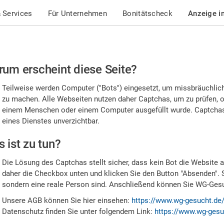
 Services
Für Unternehmen
Bonitätscheck
Anzeige i
te
um erscheint diese Seite?
stätigen
Teilweise werden Computer ("Bots") eingesetzt, um missbräuchlic
,
zu machen. Alle Webseiten nutzen daher Captchas, um zu prüfen, o
einem Menschen oder einem Computer ausgefüllt wurde. Captchas 
ss
eines Dienstes unverzichtbar.
e
 ist zu tun?
n
Die Lösung des Captchas stellt sicher, dass kein Bot die Website au
nsch
daher die Checkbox unten und klicken Sie den Button "Absenden". 
sondern eine reale Person sind. Anschließend können Sie WG-Gesuc
nd
Unsere AGB können Sie hier einsehen:
https://www.wg-gesucht.de
Datenschutz finden Sie unter folgendem Link:
https://www.wg-gesu