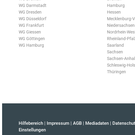
WG Darmstadt
Hamburg
WG Dresden
Hessen
WG Düsseldorf
Mecklenburg-
WG Frankfurt
Niedersachsen
WG Giessen
Nordrhein-Wes
WG Göttingen
Rheinland-Pfal
WG Hamburg
Saarland
Sachsen
Sachsen-Anhal
Schleswig-Hols
Thüringen
Hilfebereich
|
Impressum
|
AGB
|
Mediadaten
|
Datenschut
Einstellungen