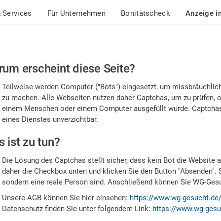
 Services
Für Unternehmen
Bonitätscheck
Anzeige i
te
um erscheint diese Seite?
stätigen
Teilweise werden Computer ("Bots") eingesetzt, um missbräuchlic
,
zu machen. Alle Webseiten nutzen daher Captchas, um zu prüfen, o
einem Menschen oder einem Computer ausgefüllt wurde. Captchas 
ss
eines Dienstes unverzichtbar.
e
 ist zu tun?
n
Die Lösung des Captchas stellt sicher, dass kein Bot die Website au
nsch
daher die Checkbox unten und klicken Sie den Button "Absenden". 
sondern eine reale Person sind. Anschließend können Sie WG-Gesuc
nd
Unsere AGB können Sie hier einsehen:
https://www.wg-gesucht.de
Datenschutz finden Sie unter folgendem Link:
https://www.wg-gesu