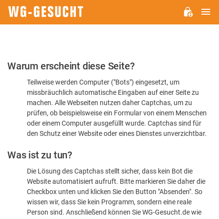
H
WG-
GESUCHT.DE
Bitte
Warum erscheint diese Seite?
bestätigen
Teilweise werden Computer ("Bots") eingesetzt, um
Sie,
missbräuchlich automatische Eingaben auf einer Seite zu
dass
machen. Alle Webseiten nutzen daher Captchas, um zu
Sie
prüfen, ob beispielsweise ein Formular von einem Menschen
oder einem Computer ausgefüllt wurde. Captchas sind für
ein
den Schutz einer Website oder eines Dienstes unverzichtbar.
Mensch
Was ist zu tun?
sind
Die Lösung des Captchas stellt sicher, dass kein Bot die
Website automatisiert aufruft. Bitte markieren Sie daher die
Checkbox unten und klicken Sie den Button "Absenden". So
wissen wir, dass Sie kein Programm, sondern eine reale
Person sind. Anschließend können Sie WG-Gesucht.de wie